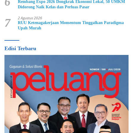
6
Rembang Expo 2026 Dongkrak Ekonomi Lokal, 50 UMKM
Didorong Naik Kelas dan Perluas Pasar
2 Agustus 2026
7
RUU Ketenagakerjaan Momentum Tinggalkan Paradigma
Upah Murah
Edisi Terbaru