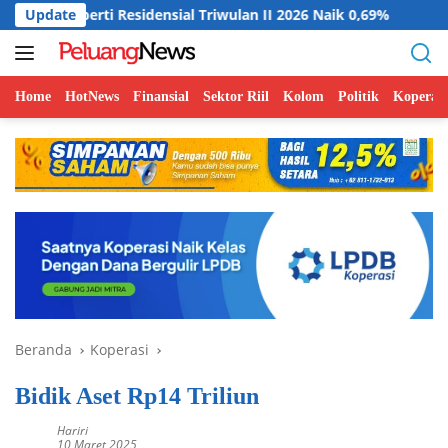
Langsung
sidensial Triwulan II 2026 Naik 0,69%
Update
Indonesia Dorong P
ke
konten
Home
HotNews
Finansial
Sektor Riil
Kolom
Politik
Koperasi
Beranda
Koperasi
Bidik Aset Rp14 Triliun
Hariri
10 Maret 2025