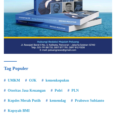
Tag Populer
UMKM
OJK
kemenkopukm
Otoritas Jasa Keuangan
Polri
PLN
Kopdes Merah Putih
kemendag
Prabowo Subianto
Kopsyah BMI