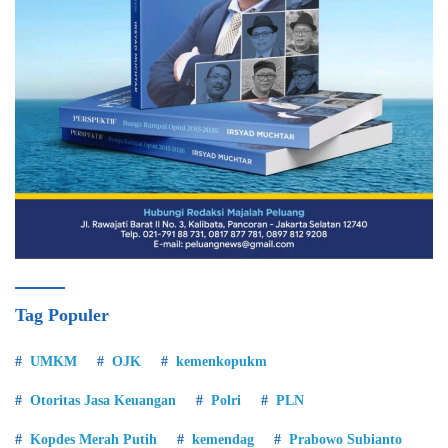
Tag Populer
UMKM
OJK
kemenkopukm
Otoritas Jasa Keuangan
Polri
PLN
Kopdes Merah Putih
kemendag
Prabowo Subianto